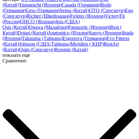
(Китай)
Yamaguchi (Япония)
Casada (Германия)
Bodo
(Германия)
Gess (Германия)
Sensa (Китай)
OTO (Сингапур)
Ego
(Сингапур)
Richter (Швейцария)
Fujimo (Япония)
VictoryFit
(Россия)
OHCO (Япония)
Jera (США)
Osis (Китай)
Ogawa (Малайзия)
Panasonic (Япония)
iRest (
Китай)
Dotast (Китай)
Anatomico (Италия)
Sanyo (Япония)
Inada
(Япония)
Takasima (Тайвань)
Ergonova (Германия)
Evo Fitness
(Китай)
Johnson (США/Тайвань)
Meridien ( КНР)
RestArt
(Китай)
Osim (Сингапур)
Rongtai (Китай)
показать еще
Сравнение: