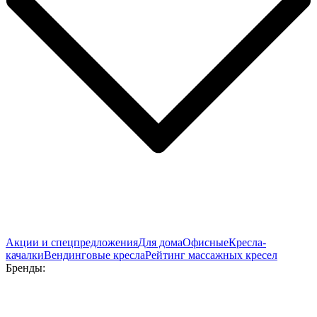
Акции и спецпредложения
Для дома
Офисные
Кресла-
качалки
Вендинговые кресла
Рейтинг массажных кресел
Бренды: