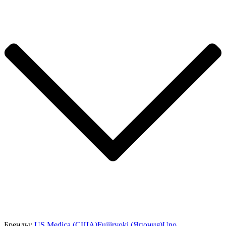
Бренды:
US Medica (США)
Fujiiryoki (Япония)
Uno