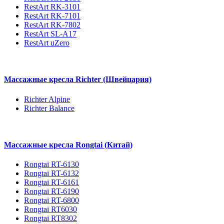
RestArt RK-3101
RestArt RK-7101
RestArt RK-7802
RestArt SL-A17
RestArt uZero
Массажные кресла Richter (Швейцария)
Richter Alpine
Richter Balance
Массажные кресла Rongtai (Китай)
Rongtai RT-6130
Rongtai RT-6132
Rongtai RT-6161
Rongtai RT-6190
Rongtai RT-6800
Rongtai RT6030
Rongtai RT8302