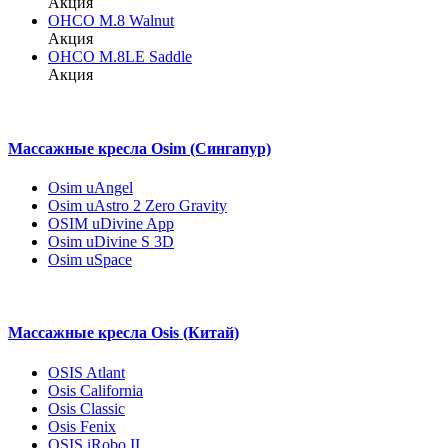
Акция
OHCO M.8 Walnut
Акция
OHCO M.8LE Saddle
Акция
Массажные кресла Osim (Сингапур)
Osim uAngel
Osim uAstro 2 Zero Gravity
OSIM uDivine App
Osim uDivine S 3D
Osim uSpace
Массажные кресла Osis (Китай)
OSIS Atlant
Osis California
Osis Classic
Osis Fenix
OSIS iRobo II