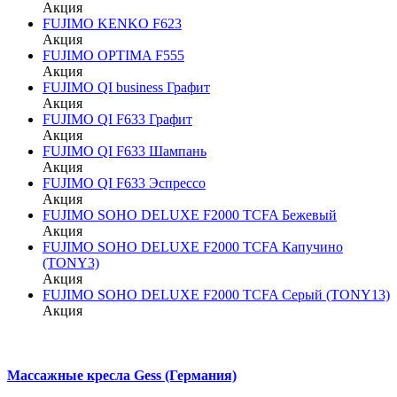
Акция
FUJIMO KENKO F623
Акция
FUJIMO OPTIMA F555
Акция
FUJIMO QI business Графит
Акция
FUJIMO QI F633 Графит
Акция
FUJIMO QI F633 Шампань
Акция
FUJIMO QI F633 Эспрессо
Акция
FUJIMO SOHO DELUXE F2000 TCFA Бежевый
Акция
FUJIMO SOHO DELUXE F2000 TCFA Капучино
(TONY3)
Акция
FUJIMO SOHO DELUXE F2000 TCFA Серый (TONY13)
Акция
Массажные кресла Gess (Германия)