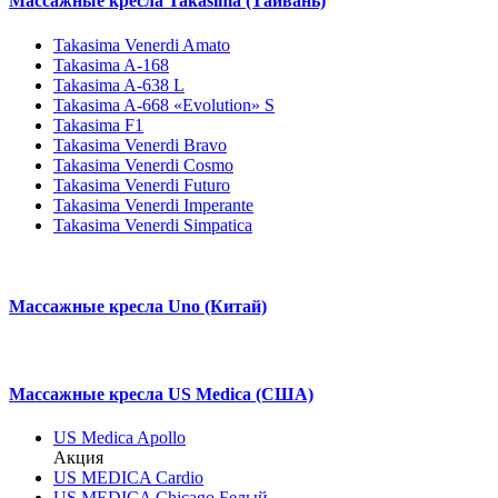
Массажные кресла Takasima (Тайвань)
Takasima Venerdi Amato
Takasima A-168
Takasima A-638 L
Takasima A-668 «Evolution» S
Takasima F1
Takasima Venerdi Bravo
Takasima Venerdi Cosmo
Takasima Venerdi Futuro
Takasima Venerdi Imperante
Takasima Venerdi Simpatica
Массажные кресла Uno (Китай)
Массажные кресла US Medica (США)
US Medica Apollo
Акция
US MEDICA Cardio
US MEDICA Chicago Белый