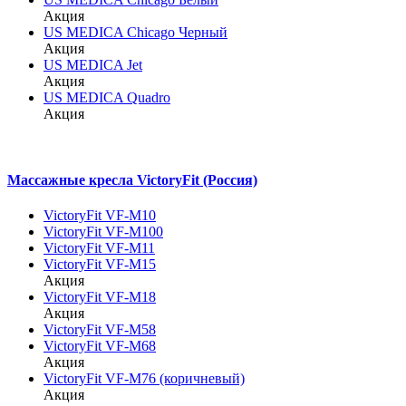
Акция
US MEDICA Chicago Черный
Акция
US MEDICA Jet
Акция
US MEDICA Quadro
Акция
Массажные кресла VictoryFit (Россия)
VictoryFit VF-M10
VictoryFit VF-M100
VictoryFit VF-M11
VictoryFit VF-M15
Акция
VictoryFit VF-M18
Акция
VictoryFit VF-M58
VictoryFit VF-M68
Акция
VictoryFit VF-M76 (коричневый)
Акция