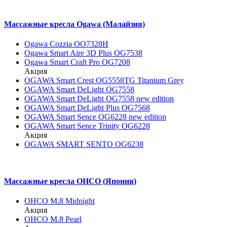
Массажные кресла Ogawa (Малайзия)
Ogawa Cozzia OO7328H
Ogawa Smart Aire 3D Plus OG7538
Ogawa Smart Craft Pro OG7208
Акция
OGAWA Smart Crest OG5558TG Titanium Grey
OGAWA Smart DeLight OG7558
OGAWA Smart DeLight OG7558 new edition
OGAWA Smart DeLight Plus OG7568
OGAWA Smart Sence OG6228 new edition
OGAWA Smart Sence Trinity OG6228
Акция
OGAWA SMART SENTO OG6238
Массажные кресла OHCO (Япония)
OHCO M.8 Midnight
Акция
OHCO M.8 Pearl