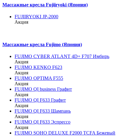
Массажные кресла Fujiiryoki (Япония)
FUJIIRYOKI JP-2000
Акция
Массажные кресла Fujimo (Япония)
FUJIMO CYBER ATLANT 4D+ F707 Имбирь
Акция
FUJIMO KENKO F623
Акция
FUJIMO OPTIMA F555
Акция
FUJIMO QI business Графит
Акция
FUJIMO QI F633 Графит
Акция
FUJIMO QI F633 Шампань
Акция
FUJIMO QI F633 Эспрессо
Акция
FUJIMO SOHO DELUXE F2000 TCFA Бежевый