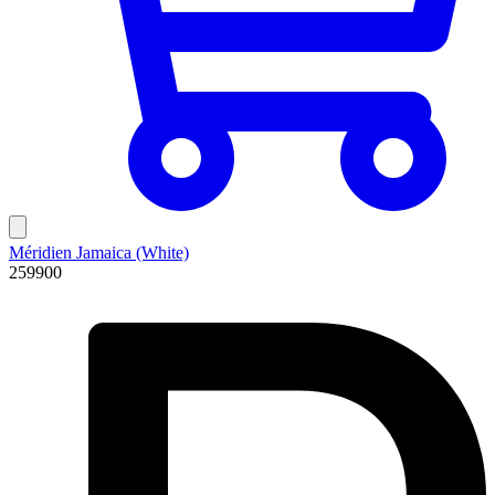
Méridien Jamaica (White)
259900