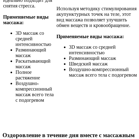
идеально подходит для
снятия стресса.
Используя методику стимулирования
акупунктурных точек на теле, этот
Применяемые виды
вид массажа позволяет улучшить
массажа:
обмен веществ и кровообращение.
3D массаж со
Применяемые виды массажа:
средней
интенсивностью
3D массаж со средней
Разминающий
интенсивностью
массаж
Разминающий массаж
Раскатывающий
Шведский массаж
массаж
Воздушно-компрессионный
Полное
массаж всего тела с подогревом
растяжение
Воздушно-
компрессионный
массаж всего тела
с подогревом
Оздоровление в течение дня вместе с массажным