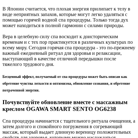
В Японии считается, что плохая энергия прилипает к телу в
виде неприятных запахов, которые могут легко удаляться с
помощью горячей водной спа процедуры. Только тогда дух
может находиться в полной гармонии с силами природы.
Вера в целебную силу спа восходит к доисторическим
временам и с тех пор практикуется в различных культурах по
всему миру. Сегодня горячая спа процедура - это по-прежнему
важный ежедневный ритуал для здоровья и релаксации,
выступающий в качестве отличной передышки после
тяжелого трудового дня.
Бесценный эффект, получаемый от спа процедуры может быть описан как
обретение чувства легкости и оптимизма, обновление сознания, и обретение
потраченной энергии.
Почувствуйте обновление вместе с массажным
креслом OGAWA SMART SENTO OG6238
Спа процедура начинается с тщательного ритуала очищения, а
затем долгого и спокойного погружения в согревающий
массаж, который выдает длинную вереницу положительных
свойств для здоровья, которыми можно наслаждаться.