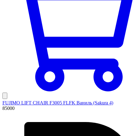
FUJIMO LIFT CHAIR F3005 FLFK Ваниль (Sakura 4)
85000