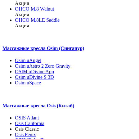
Акция
OHCO M.8 Walnut
Акция
OHCO M.8LE Saddle
Акция
Массажные кресла Osim (Сингапур)
Osim uAngel
Osim uAstro 2 Zero Gravity
OSIM uDivine App
Osim uDivine S 3D
Osim uSpace
Массажные кресла Osis (Китай)
OSIS Atlant
Osis California
Osis Classic
Osis Fenix