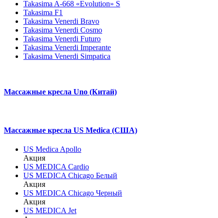
Takasima A-668 «Evolution» S
Takasima F1
Takasima Venerdi Bravo
Takasima Venerdi Cosmo
Takasima Venerdi Futuro
Takasima Venerdi Imperante
Takasima Venerdi Simpatica
Массажные кресла Uno (Китай)
Массажные кресла US Medica (США)
US Medica Apollo
Акция
US MEDICA Cardio
US MEDICA Chicago Белый
Акция
US MEDICA Chicago Черный
Акция
US MEDICA Jet