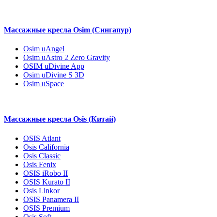
Массажные кресла Osim (Сингапур)
Osim uAngel
Osim uAstro 2 Zero Gravity
OSIM uDivine App
Osim uDivine S 3D
Osim uSpace
Массажные кресла Osis (Китай)
OSIS Atlant
Osis California
Osis Classic
Osis Fenix
OSIS iRobo II
OSIS Kurato II
Osis Linkor
OSIS Panamera II
OSIS Premium
Osis Soft