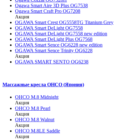
Ogawa Smart Aire 3D Plus OG7538
Ogawa Smart Craft Pro OG7208
Акция
OGAWA Smart Crest OG5558TG Titanium Grey
OGAWA Smart DeLight OG7558
OGAWA Smart DeLight OG7558 new edition
OGAWA Smart DeLight Plus OG7568
OGAWA Smart Sence OG6228 new edition
OGAWA Smart Sence Trinity OG6228
Акция
OGAWA SMART SENTO OG6238
Массажные кресла OHCO (Япония)
OHCO M.8 Midnight
Акция
OHCO M.8 Pearl
Акция
OHCO M.8 Walnut
Акция
OHCO M.8LE Saddle
Акция