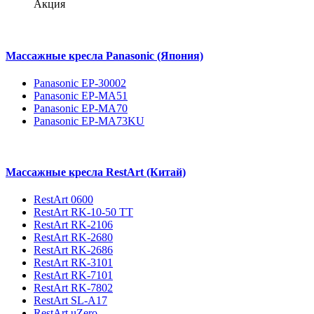
Акция
Массажные кресла Panasonic (Япония)
Panasonic EP-30002
Panasonic EP-MA51
Panasonic EP-MA70
Panasonic EP-MA73KU
Массажные кресла RestArt (Китай)
RestArt 0600
RestArt RK-10-50 TT
RestArt RK-2106
RestArt RK-2680
RestArt RK-2686
RestArt RK-3101
RestArt RK-7101
RestArt RK-7802
RestArt SL-A17
RestArt uZero